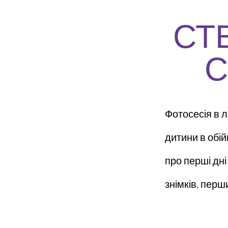
СТ
С
Фотосесія в л
дитини в обій
про перші дні
знімків, перш