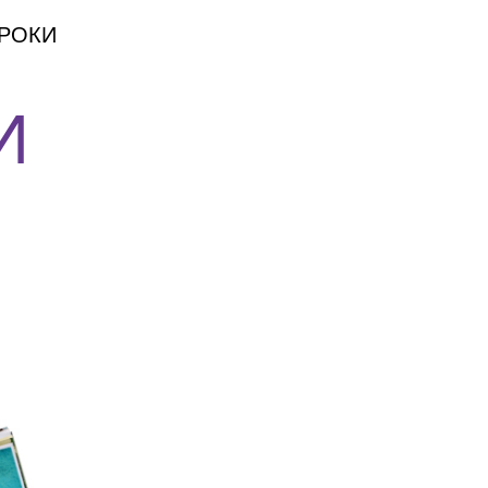
 РОКИ
И