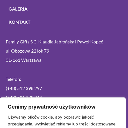
GALERIA
KONTAKT
Family Gifts S.C. Klaudia Jabłońska i Paweł Kopeć
ul. Obozowa 22 lok 79
01-161 Warszawa
Telefon:
(+48) 512 398 297
(+48) 501 179 244
Cenimy prywatność użytkowników
Email:
Używamy plików cookie, aby poprawić jakość
przeglądania, wyświetlać reklamy lub treści dostosowane
info@familygifts.pl