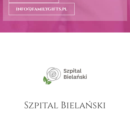
info@familygifts.pl
ielański
Szpital bró