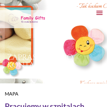
EN
PL
UA
ZAPRASZAMY DO
KONTAKTU
MAPA
Pracujemy w szpitalach